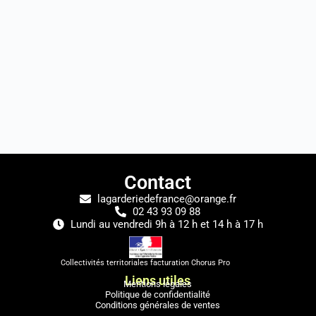
Contact
lagarderiedefrance@orange.fr
02 43 93 09 88
Lundi au vendredi 9h à 12 h et 14 h à 17 h
Collectivités territoriales facturation Chorus Pro
Liens utiles
Mentions légales
Politique de confidentialité
Conditions générales de ventes