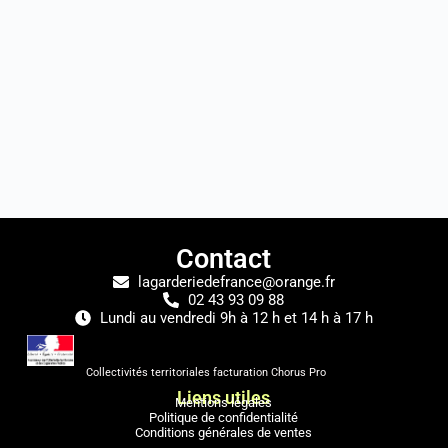
Contact
lagarderiedefrance@orange.fr
02 43 93 09 88
Lundi au vendredi 9h à 12 h et 14 h à 17 h
Collectivités territoriales facturation Chorus Pro
Liens utiles
Mentions légales
Politique de confidentialité
Conditions générales de ventes