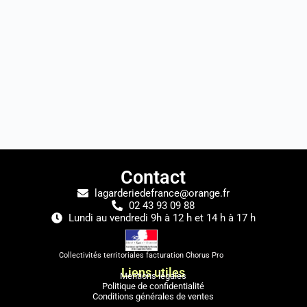
Contact
lagarderiedefrance@orange.fr
02 43 93 09 88
Lundi au vendredi 9h à 12 h et 14 h à 17 h
Collectivités territoriales facturation Chorus Pro
Liens utiles
Mentions légales
Politique de confidentialité
Conditions générales de ventes