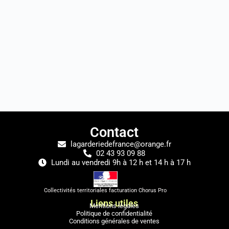
Contact
lagarderiedefrance@orange.fr
02 43 93 09 88
Lundi au vendredi 9h à 12 h et 14 h à 17 h
Collectivités territoriales facturation Chorus Pro
Liens utiles
Mentions légales
Politique de confidentialité
Conditions générales de ventes