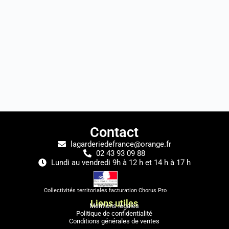
Contact
lagarderiedefrance@orange.fr
02 43 93 09 88
Lundi au vendredi 9h à 12 h et 14 h à 17 h
Collectivités territoriales facturation Chorus Pro
Liens utiles
Mentions légales
Politique de confidentialité
Conditions générales de ventes